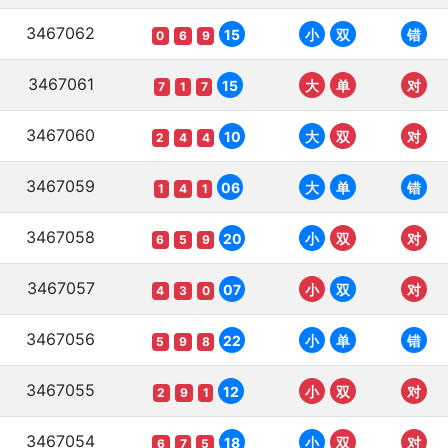
3467062
15
小
双
错
0
6
9
3467061
15
大
单
对
7
1
7
3467060
10
大
双
对
2
4
4
3467059
06
大
单
错
1
4
1
3467058
20
小
双
对
6
5
9
3467057
07
小
双
对
4
3
0
3467056
22
小
单
错
5
9
8
3467055
12
小
双
对
2
9
1
3467054
18
小
双
对
6
7
5