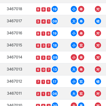
3467018
19
小
单
对
9
9
1
3467017
08
大
单
错
3
4
1
3467016
19
小
单
对
9
1
9
3467015
18
小
双
对
8
3
7
3467014
09
小
单
对
6
3
0
3467013
13
大
单
对
6
0
7
3467012
17
小
双
错
7
1
9
3467011
06
大
双
对
2
1
3
3467010
20
大
单
对
8
9
3