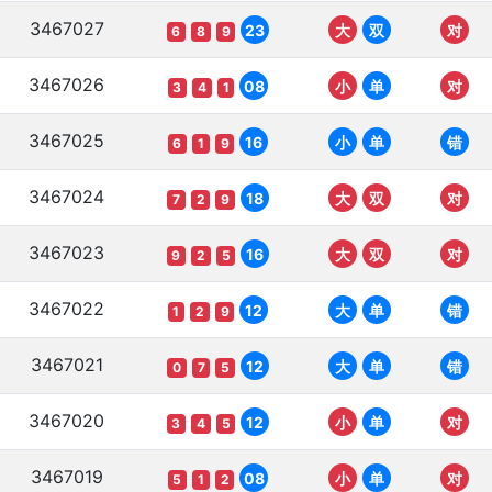
3467027
23
大
双
对
6
8
9
3467026
08
小
单
对
3
4
1
3467025
16
小
单
错
6
1
9
3467024
18
大
双
对
7
2
9
3467023
16
大
双
对
9
2
5
3467022
12
大
单
错
1
2
9
3467021
12
大
单
错
0
7
5
3467020
12
小
单
对
3
4
5
3467019
08
小
单
对
5
1
2